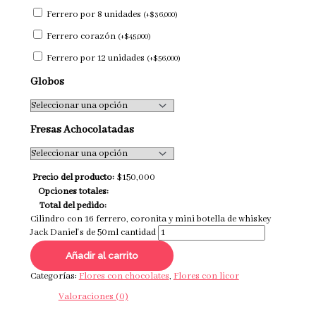
Ferrero por 8 unidades
(
+
$
36,000
)
Ferrero corazón
(
+
$
45,000
)
Ferrero por 12 unidades
(
+
$
56,000
)
Globos
Fresas Achocolatadas
Precio del producto:
$
150,000
Opciones totales:
Total del pedido:
Cilindro con 16 ferrero, coronita y mini botella de whiskey
Jack Daniel's de 50ml cantidad
Añadir al carrito
Categorías:
Flores con chocolates
,
Flores con licor
Valoraciones (0)