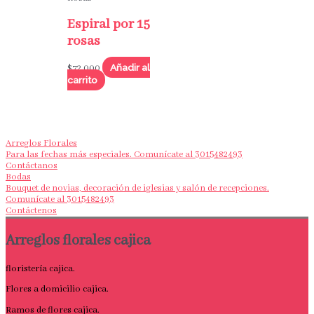
Espiral por 15
rosas
Añadir al
$
72,000
carrito
Arreglos Florales
Para las fechas más especiales. Comunícate al 3015482493
Contáctanos
Bodas
Bouquet de novias, decoración de iglesias y salón de recepciones.
Comunícate al 3015482493
Contáctenos
Arreglos florales cajica
floristería cajica.
Flores a domicilio cajica.
Ramos de flores cajica.