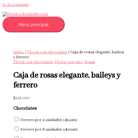
Ir al contenido
Menú principal
Inicio
/
Flores con chocolates
/ Caja de rosas elegante, baileys
y ferrero
Flores con chocolates
,
Flores con vino
,
Rosas
Caja de rosas elegante, baileys y
ferrero
$
245,000
Chocolates
Ferrero por 4 unidades
(
+
$
24,000
)
Ferrero por 8 unidades
(
+
$
36,000
)