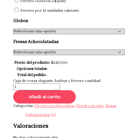
Ferrero corazón
(
+
$
45,000
)
Ferrero por 12 unidades
(
+
$
56,000
)
Globos
Fresas Achocolatadas
Precio del producto:
$
245,000
Opciones totales:
Total del pedido:
Caja de rosas elegante, baileys y ferrero cantidad
Añadir al carrito
Categorías:
Flores con chocolates
,
Flores con vino
,
Rosas
Valoraciones (0)
Valoraciones
No hay valoraciones aún.