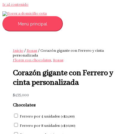
Ir al contenido
Menú principal
Inicio
/
Rosas
/ Corazón gigante con Ferrero y cinta
personalizada
Flores con chocolates
,
Rosas
Corazón gigante con Ferrero y
cinta personalizada
$
435,000
Chocolates
Ferrero por 4 unidades
(
+
$
24,000
)
Ferrero por 8 unidades
(
+
$
36,000
)