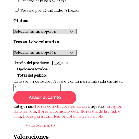
Ferrero corazón
(
+
$
45,000
)
Ferrero por 12 unidades
(
+
$
56,000
)
Globos
Fresas Achocolatadas
Precio del producto:
$
435,000
Opciones totales:
Total del pedido:
Corazón gigante con Ferrero y cinta personalizada cantidad
Añadir al carrito
Categorías:
Flores con chocolates
,
Rosas
Etiquetas:
arreglos
florales cota
,
flores a domicilio cota
,
flores dia de la madre
cota
,
flores para cumpleaños cota
,
floristeria cota
Valoraciones (0)
Valoraciones