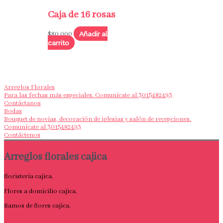
Caja de 16 rosas
Añadir al
$
80,000
carrito
Arreglos Florales
Para las fechas más especiales. Comunícate al 3015482493
Contáctanos
Bodas
Bouquet de novias, decoración de iglesias y salón de recepciones.
Comunícate al 3015482493
Contáctenos
Arreglos florales cajica
floristería cajica.
Flores a domicilio cajica.
Ramos de flores cajica.