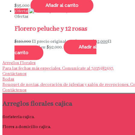
Añadir al carrito
$
95,000
¡Oferta!
Ofertas
Florero peluche y 12 rosas
$
110,000
El precio original era: $110,000.
$
92,000
El
Añadir al
precio actual es: $92,000.
carrito
Arreglos Florales
Para las fechas más especiales. Comunícate al 3015482493
Contáctanos
Bodas
Bouquet de novias, decoración de iglesias y salón de recepciones. 
Contáctenos
Arreglos florales cajica
floristería cajica.
Flores a domicilio cajica.