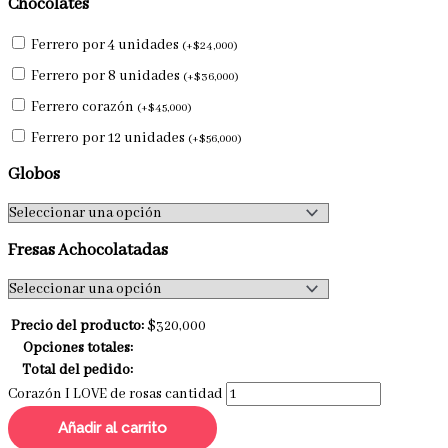
Chocolates
Ferrero por 4 unidades
(
+
$
24,000
)
Ferrero por 8 unidades
(
+
$
36,000
)
Ferrero corazón
(
+
$
45,000
)
Ferrero por 12 unidades
(
+
$
56,000
)
Globos
Fresas Achocolatadas
Precio del producto:
$
320,000
Opciones totales:
Total del pedido:
Corazón I LOVE de rosas cantidad
Añadir al carrito