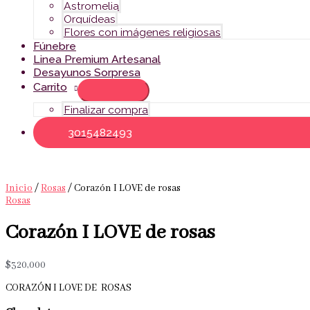
Astromelia
Orquídeas
Flores con imágenes religiosas
Fúnebre
Linea Premium Artesanal
Desayunos Sorpresa
Carrito
Finalizar compra
3015482493
Inicio
/
Rosas
/ Corazón I LOVE de rosas
Rosas
Corazón I LOVE de rosas
$
320,000
CORAZÓN I LOVE DE ROSAS