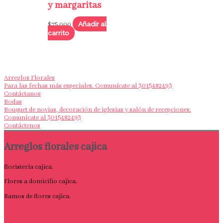
y margaritas
Añadir al
$
75,000
carrito
Arreglos Florales
Para las fechas más especiales. Comunícate al 3015482493
Contáctanos
Bodas
Bouquet de novias, decoración de iglesias y salón de recepciones.
Comunícate al 3015482493
Contáctenos
Arreglos florales cajica
floristería cajica.
Flores a domicilio cajica.
Ramos de flores cajica.