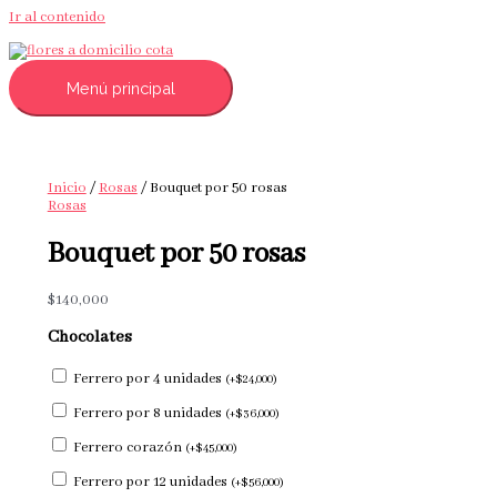
Ir al contenido
Menú principal
Inicio
/
Rosas
/ Bouquet por 50 rosas
Rosas
Bouquet por 50 rosas
$
140,000
Chocolates
Ferrero por 4 unidades
(
+
$
24,000
)
Ferrero por 8 unidades
(
+
$
36,000
)
Ferrero corazón
(
+
$
45,000
)
Ferrero por 12 unidades
(
+
$
56,000
)