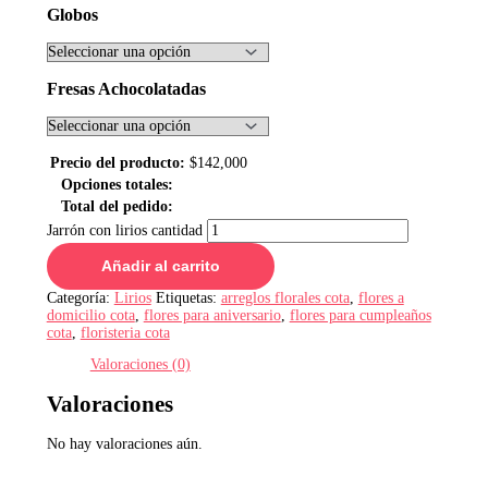
Globos
Fresas Achocolatadas
Precio del producto:
$
142,000
Opciones totales:
Total del pedido:
Jarrón con lirios cantidad
Añadir al carrito
Categoría:
Lirios
Etiquetas:
arreglos florales cota
,
flores a
domicilio cota
,
flores para aniversario
,
flores para cumpleaños
cota
,
floristeria cota
Valoraciones (0)
Valoraciones
No hay valoraciones aún.