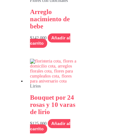
Flores con chocolates
Arreglo
nacimiento de
bebe
$
142,000
Añadir al
carrito
Lirios
Bouquet por 24
rosas y 10 varas
de lirio
$
125,000
Añadir al
carrito