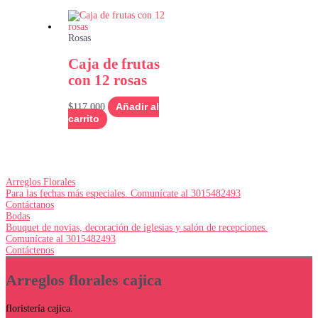
Rosas
Caja de frutas
con 12 rosas
$
117,000
Añadir al
carrito
Arreglos Florales
Para las fechas más especiales. Comunícate al 3015482493
Contáctanos
Bodas
Bouquet de novias, decoración de iglesias y salón de recepciones.
Comunícate al 3015482493
Contáctenos
Arreglos florales cajica
floristería cajica.